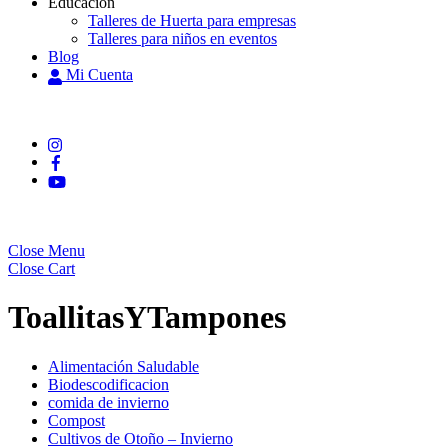
Educación
Talleres de Huerta para empresas
Talleres para niños en eventos
Blog
Mi Cuenta
Close Menu
Close Cart
ToallitasYTampones
Alimentación Saludable
Biodescodificacion
comida de invierno
Compost
Cultivos de Otoño – Invierno